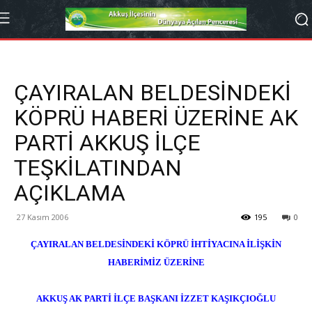
ÇAYIRALAN BELDESİNDEKİ
KÖPRÜ HABERİ ÜZERİNE AK
PARTİ AKKUŞ İLÇE
TEŞKİLATINDAN
AÇIKLAMA
27 Kasım 2006
195
0
ÇAYIRALAN BELDESİNDEKİ KÖPRÜ İHTİYACINA İLİŞKİN
HABERİMİZ ÜZERİNE
AKKUŞ AK PARTİ İLÇE BAŞKANI İZZET KAŞIKÇIOĞLU