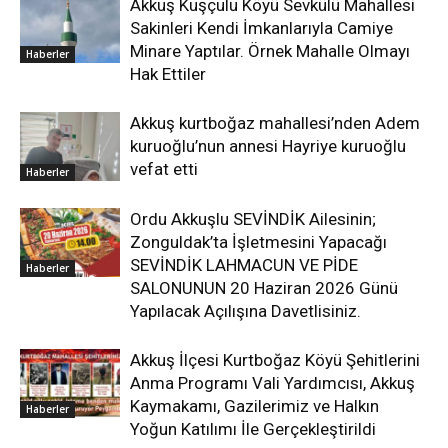
Akkuş Kuşçulu Köyü Sevkülü Mahallesi
Sakinleri Kendi İmkanlarıyla Camiye
Minare Yaptılar. Örnek Mahalle Olmayı
Haberler
Hak Ettiler
Akkuş kurtboğaz mahallesi’nden Adem
kuruoğlu’nun annesi Hayriye kuruoğlu
vefat etti
Haberler
Ordu Akkuşlu SEVİNDİK Ailesinin;
Zonguldak’ta İşletmesini Yapacağı
SEVİNDİK LAHMACUN VE PİDE
Haberler
SALONUNUN 20 Haziran 2026 Günü
Yapılacak Açılışına Davetlisiniz.
Akkuş İlçesi Kurtboğaz Köyü Şehitlerini
Anma Programı Vali Yardımcısı, Akkuş
Kaymakamı, Gazilerimiz ve Halkın
Haberler
Yoğun Katılımı İle Gerçekleştirildi