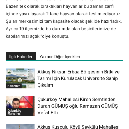
Bazen tek olarak bıraktıkları hayvanlar bu zaman zarfı
içinde yavrulayarak 2 tane hayvan olarak teslim ediyoruz.
Şu an merkezimizi tam kapasite olacak şekilde hazırladık.
Ayrıca 19 ilçemizde bu durumda olan besicilerimize de
kapılarımızı açtık ”diye konuştu.
İlgili Haberler
Yazarın Diğer İçerikleri
Akkuş-Niksar-Erbaa Bölgesinin Bitki ve
Tarımı İçin Kurulacak Üniversite Sahip
Çıkalım
Haberler
Çukurköy Mahallesi Kiren Semtinden
Duran GÜMÜŞ oğlu Ramazan GÜMÜŞ
Çukurköy
Vefat Etti
Mahallesi
Akkuş Kuşçulu Köyü Sevkülü Mahallesi