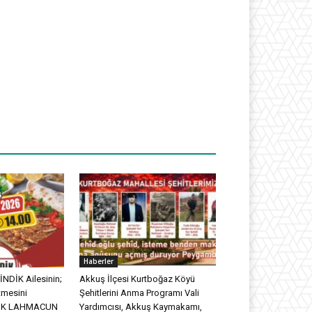
Haberler
NDİK Ailesinin;
Akkuş İlçesi Kurtboğaz Köyü
tmesini
Şehitlerini Anma Programı Vali
DİK LAHMACUN
Yardımcısı, Akkuş Kaymakamı,