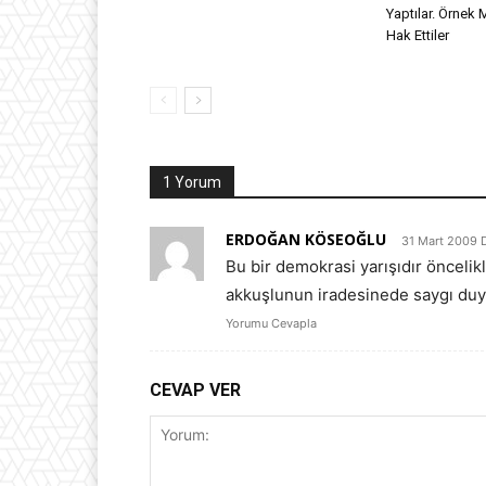
Yaptılar. Örnek 
Hak Ettiler
1 Yorum
ERDOĞAN KÖSEOĞLU
31 Mart 2009 
Bu bir demokrasi yarışıdır önceli
akkuşlunun iradesinede saygı duy
Yorumu Cevapla
CEVAP VER