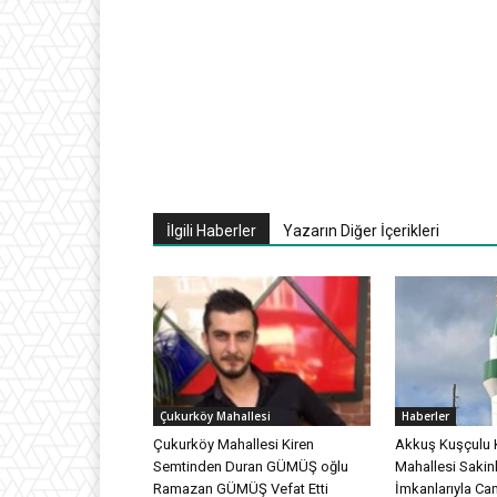
İlgili Haberler
Yazarın Diğer İçerikleri
Çukurköy Mahallesi
Haberler
Çukurköy Mahallesi Kiren
Akkuş Kuşçulu 
Semtinden Duran GÜMÜŞ oğlu
Mahallesi Sakinl
Ramazan GÜMÜŞ Vefat Etti
İmkanlarıyla Ca