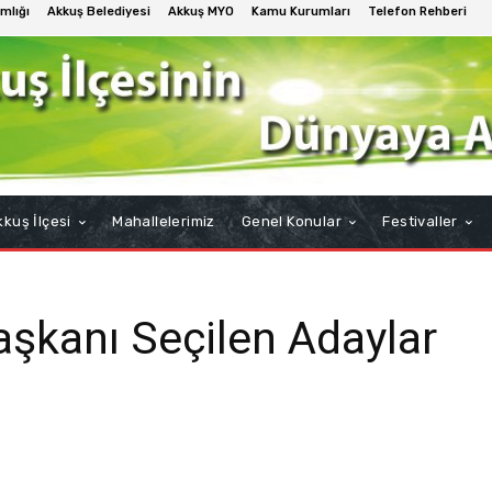
mlığı
Akkuş Belediyesi
Akkuş MYO
Kamu Kurumları
Telefon Rehberi
kuş İlçesi
Mahallelerimiz
Genel Konular
Festivaller
aşkanı Seçilen Adaylar