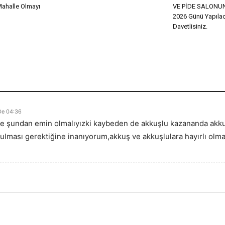
Mahalle Olmayı
VE PİDE SALONUN
2026 Günü Yapılac
Davetlisiniz.
De 04:36
kle şundan emin olmalıyızki kaybeden de akkuşlu kazananda akku
ulması gerektiğine inanıyorum,akkuş ve akkuşlulara hayırlı olm