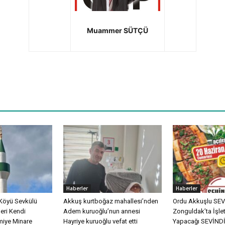
Muammer SÜTÇÜ
Haberler
Haberler
Köyü Sevkülü
Akkuş kurtboğaz mahallesi’nden
Ordu Akkuşlu SEVİ
eri Kendi
Adem kuruoğlu’nun annesi
Zonguldak’ta İşle
miye Minare
Hayriye kuruoğlu vefat etti
Yapacağı SEVİN