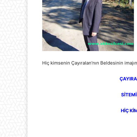
Hiç kimsenin Çayıralan'nın Beldesinin imajı
ÇAYIRA
SİTEM
HİÇ Kİ