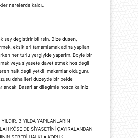
ler nerelerde kaldı..
 sey degistirir bilirsin. Bize dusen,
gormek, eksikleri tamamlamak adina yapilan
rken her turlu yergiyide yaparim. Boyle bir
kumak veya siyasete davet etmek hos degil
veren halk degil yetkili makamlar oldugunu
rzusu daha ileri duzeyde bir belde
ancak. Basarilar dilegimle hosca kaliniz.
ILDIR. 3 YILDA YAPILANLARIN
LLAH KÖSE DE SİYASETİNİ ÇAYIRALANDAN
ININ SEBEBİ HALKLA KOPUK