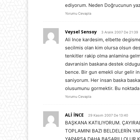
ediyorum. Neden Doğrucunun yazışa
Yorumu Cevapla
Veysel Sensoy
3 Aralık 2007 De 21:39
Ali Ince kardesim, elbette degismel
secilmis olan kim olursa olsun des
tenkitler rakip olma anlamina gel
davranisin baskana destek oldugun
bence. Bir gun emekli olur gelir i
saniyorum. Her insan baska baskad
olusumunu gormektir. Bu noktada h
Yorumu Cevapla
ALİ İNCE
29 Kasım 2007 De 13:40
BAŞKANA KATILIYORUM. ÇAYIRAL
TOPLAMINI BAZI BELDELERİN YA
YAPARSA DAHA BAŞARILI OLUR 