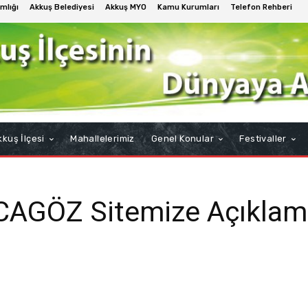
mlığı
Akkuş Belediyesi
Akkuş MYO
Kamu Kurumları
Telefon Rehberi
kuş İlçesi
Mahallelerimiz
Genel Konular
Festivaller
CAGÖZ Sitemize Açıklam