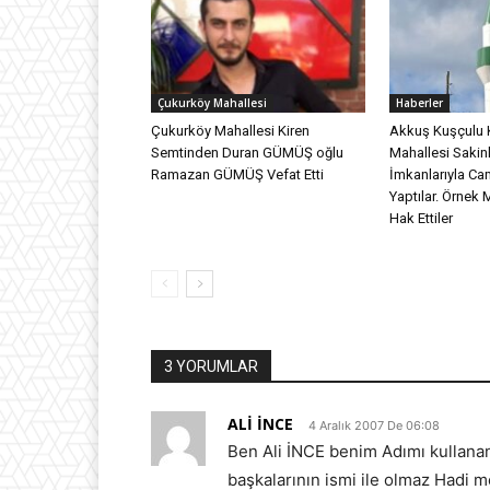
Çukurköy Mahallesi
Haberler
Çukurköy Mahallesi Kiren
Akkuş Kuşçulu 
Semtinden Duran GÜMÜŞ oğlu
Mahallesi Sakinl
Ramazan GÜMÜŞ Vefat Etti
İmkanlarıyla Ca
Yaptılar. Örnek 
Hak Ettiler
3 YORUMLAR
ALİ İNCE
4 Aralık 2007 De 06:08
Ben Ali İNCE benim Adımı kullanan
başkalarının ismi ile olmaz Hadi 