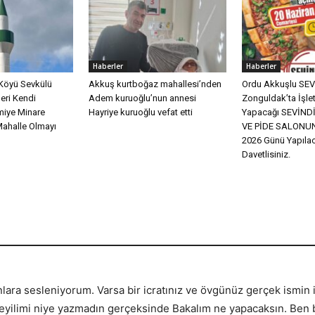
Haberler
Haberler
Köyü Sevkülü
Akkuş kurtboğaz mahallesi’nden
Ordu Akkuşlu SEVİ
eri Kendi
Adem kuruoğlu’nun annesi
Zonguldak’ta İşle
miye Minare
Hayriye kuruoğlu vefat etti
Yapacağı SEVİN
Mahalle Olmayı
VE PİDE SALONUN
2026 Günü Yapılac
Davetlisiniz.
lara sesleniyorum. Varsa bir icratınız ve övgünüz gerçek ismin i
meyilimi niye yazmadın gerçeksinde Bakalım ne yapacaksın. Ben 