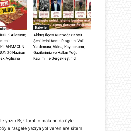
Haberler
NDİK Ailesinin;
Akkuş İlçesi Kurtboğaz Köyü
tmesini
Şehitlerini Anma Programı Vali
DİK LAHMACUN
Yardımcısı, Akkuş Kaymakamı,
UN 20 Haziran
Gazilerimiz ve Halkın Yoğun
ak Açılışına
Katılımı İle Gerçekleştirildi
le yazın Bşk tarafı olmakdan da öyle
böyle rasgele yazıya yol verenlere sitem