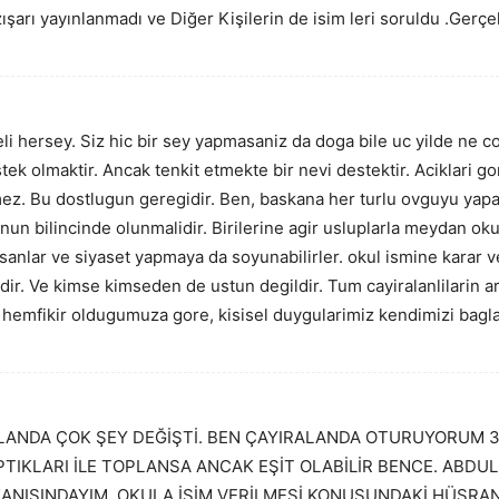
rı yayınlanmadı ve Diğer Kişilerin de isim leri soruldu .Gerçek
i hersey. Siz hic bir sey yapmasaniz da doga bile uc yilde ne cok
tek olmaktir. Ancak tenkit etmekte bir nevi destektir. Aciklari 
mez. Bu dostlugun geregidir. Ben, baskana her turlu ovguyu yapa
un bilincinde olunmalidir. Birilerine agir usluplarla meydan o
nsanlar ve siyaset yapmaya da soyunabilirler. okul ismine karar 
ir. Ve kimse kimseden de ustun degildir. Tum cayiralanlilarin a
emfikir oldugumuza gore, kisisel duygularimiz kendimizi baglar 
ANDA ÇOK ŞEY DEĞİŞTİ. BEN ÇAYIRALANDA OTURUYORUM 3 Y
PTIKLARI İLE TOPLANSA ANCAK EŞİT OLABİLİR BENCE. ABDU
KANISINDAYIM. OKULA İSİM VERİLMESİ KONUSUNDAKİ HÜSRAN