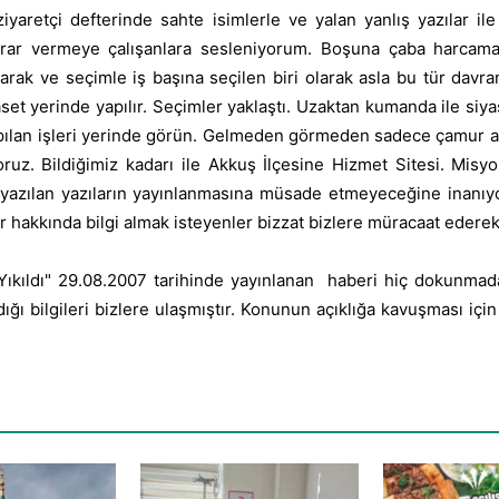
retçi defterinde sahte isimlerle ve yalan yanlış yazılar ile
zarar vermeye çalışanlara sesleniyorum. Boşuna çaba harcama
ak ve seçimle iş başına seçilen biri olarak asla bu tür davran
set yerinde yapılır. Seçimler yaklaştı. Uzaktan kumanda ile siya
pılan işleri yerinde görün. Gelmeden görmeden sadece çamur a
oruz. Bildiğimiz kadarı ile Akkuş İlçesine Hizmet Sitesi. Misy
ş yazılan yazıların yayınlanmasına müsade etmeyeceğine inanıy
hakkında bilgi almak isteyenler bizzat bizlere müracaat ederek bi
u Yıkıldı" 29.08.2007 tarihinde yayınlanan haberi hiç dokunmad
ldığı bilgileri bizlere ulaşmıştır. Konunun açıklığa kavuşması i