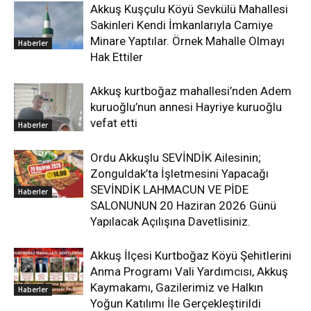
Akkuş Kuşçulu Köyü Sevkülü Mahallesi
Sakinleri Kendi İmkanlarıyla Camiye
Minare Yaptılar. Örnek Mahalle Olmayı
Haberler
Hak Ettiler
Akkuş kurtboğaz mahallesi’nden Adem
kuruoğlu’nun annesi Hayriye kuruoğlu
vefat etti
Haberler
Ordu Akkuşlu SEVİNDİK Ailesinin;
Zonguldak’ta İşletmesini Yapacağı
SEVİNDİK LAHMACUN VE PİDE
Haberler
SALONUNUN 20 Haziran 2026 Günü
Yapılacak Açılışına Davetlisiniz.
Akkuş İlçesi Kurtboğaz Köyü Şehitlerini
Anma Programı Vali Yardımcısı, Akkuş
Kaymakamı, Gazilerimiz ve Halkın
Haberler
Yoğun Katılımı İle Gerçekleştirildi