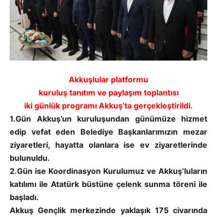
Akkuşlular platformu
kuruluş tanıtım ve paylaşım toplantısı
iki günlük programı Akkuş’ta gerçekleştirildi.
1.Gün Akkuş’un kuruluşundan günümüze hizmet
edip vefat eden Belediye Başkanlarımızın mezar
ziyaretleri, hayatta olanlara ise ev ziyaretlerinde
bulunuldu.
2.Gün ise Koordinasyon Kurulumuz ve Akkuş’luların
katılımı ile Atatürk büstüne çelenk sunma töreni ile
başladı.
Akkuş Gençlik merkezinde yaklaşık 175 civarında