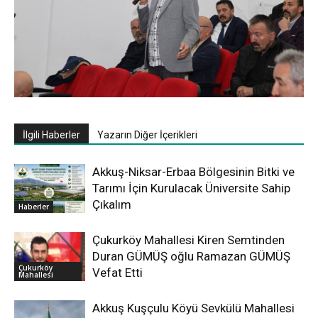
İlgili Haberler
Yazarın Diğer İçerikleri
Akkuş-Niksar-Erbaa Bölgesinin Bitki ve
Tarımı İçin Kurulacak Üniversite Sahip
Çıkalım
Haberler
Çukurköy Mahallesi Kiren Semtinden
Duran GÜMÜŞ oğlu Ramazan GÜMÜŞ
Çukurköy
Vefat Etti
Mahallesi
Akkuş Kuşçulu Köyü Sevkülü Mahallesi