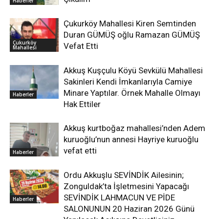
Haberler
Çukurköy Mahallesi Kiren Semtinden
Duran GÜMÜŞ oğlu Ramazan GÜMÜŞ
Çukurköy
Vefat Etti
Mahallesi
Akkuş Kuşçulu Köyü Sevkülü Mahallesi
Sakinleri Kendi İmkanlarıyla Camiye
Minare Yaptılar. Örnek Mahalle Olmayı
Haberler
Hak Ettiler
Akkuş kurtboğaz mahallesi’nden Adem
kuruoğlu’nun annesi Hayriye kuruoğlu
vefat etti
Haberler
Ordu Akkuşlu SEVİNDİK Ailesinin;
Zonguldak’ta İşletmesini Yapacağı
SEVİNDİK LAHMACUN VE PİDE
Haberler
SALONUNUN 20 Haziran 2026 Günü