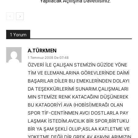
Yapılacak Açılışına Davetlisiniz.
1 Yorum
A.TÜRKMEN
1 Temmuz 2008 De 07:48
ÖZVERİ İLE ÇALIŞAN STEMİZİN GÜZİDE YÖNE
TİM VE ELEMANLARINA GÖREVLERİNDE DAİMİ
BAŞARILAR DİLER BU EMEKLERİNDEN DOLAYI
DA TEŞEKKÜRLERİMİ SUNARIM.ÇALIŞMALARI
MIN STEMİZE RENK KATACAĞINI DÜŞÜNEREK
BU KATAGORİYİ AVA (HOBİSİ)MERAĞI OLAN
SPOR TİF-CENTİNMEN AVCI DOSTLARLA PAY
LAŞMAK İSTEDİM.AVCILIK BİR SPOR,BİRTUKU
BİR YA ŞAM ŞEKLİ OLUP;ASLAA KATLETME VE
YOKETME DEĞİLDİR.GREK AV AYAVNLARIMIZIN