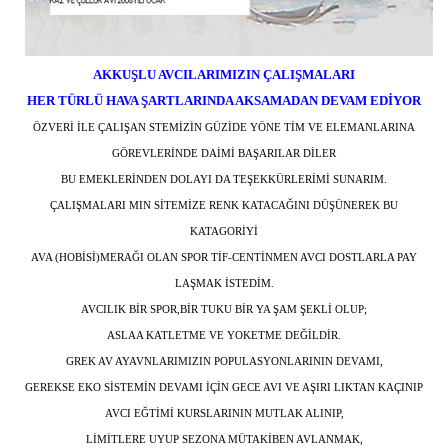
AKKUŞLU AVCILARIMIZIN ÇALIŞMALARI
HER TÜRLÜ HAVA ŞARTLARINDA AKSAMADAN DEVAM EDİYOR
ÖZVERİ İLE ÇALIŞAN STEMİZİN GÜZİDE YÖNE TİM VE ELEMANLARINA
GÖREVLERİNDE DAİMİ BAŞARILAR DİLER
BU EMEKLERİNDEN DOLAYI DA TEŞEKKÜRLERİMİ SUNARIM.
ÇALIŞMALARI MIN SİTEMİZE RENK KATACAĞINI DÜŞÜNEREK BU
KATAGORİYİ
AVA (HOBİSİ)MERAĞI OLAN SPOR TİF-CENTİNMEN AVCI DOSTLARLA PAY
LAŞMAK İSTEDİM.
AVCILIK BİR SPOR,
BİR TUKU BİR YA ŞAM ŞEKLİ OLUP;
ASLAA KATLETME VE YOKETME DEĞİLDİR.
GREK AV AYAVNLARIMIZIN POPULASYONLARININ DEVAMI,
GEREKSE EKO SİSTEMİN DEVAMI İÇİN GECE AVI VE AŞIRI LIKTAN KAÇINIP
AVCI EĞTİMİ KURSLARININ MUTLAK ALINIP,
LİMİTLERE UYUP SEZONA MÜTAKİBEN AVLANMAK,