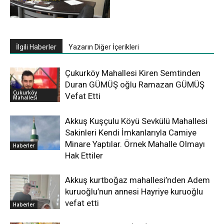
İlgili Haberler
Yazarın Diğer İçerikleri
Çukurköy Mahallesi Kiren Semtinden
Duran GÜMÜŞ oğlu Ramazan GÜMÜŞ
Çukurköy
Vefat Etti
Mahallesi
Akkuş Kuşçulu Köyü Sevkülü Mahallesi
Sakinleri Kendi İmkanlarıyla Camiye
Minare Yaptılar. Örnek Mahalle Olmayı
Haberler
Hak Ettiler
Akkuş kurtboğaz mahallesi’nden Adem
kuruoğlu’nun annesi Hayriye kuruoğlu
vefat etti
Haberler