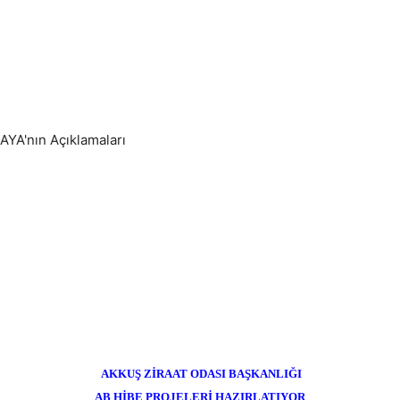
AYA'nın Açıklamaları
AKKUŞ ZİRAAT ODASI BAŞKANLIĞI
AB HİBE PROJELERİ HAZIRLATIYOR