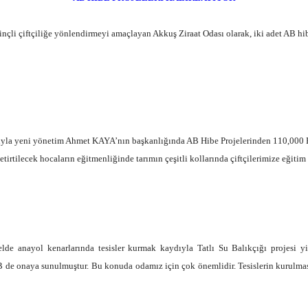
ilinçli çiftçiliğe yönlendirmeyi amaçlayan Akkuş Ziraat Odası olarak, iki adet AB hi
cıyla yeni yönetim Ahmet KAYA’nın başkanlığında AB Hibe Projelerinden 110,000 Eu
etirtilecek hocaların eğitmenliğinde tarımın çeşitli kollarında çiftçilerimize eğiti
nelde anayol kenarlarında tesisler kurmak kaydıyla Tatlı Su Balıkçığı projes
B de onaya sunulmuştur. Bu konuda odamız için çok önemlidir. Tesislerin kurulması