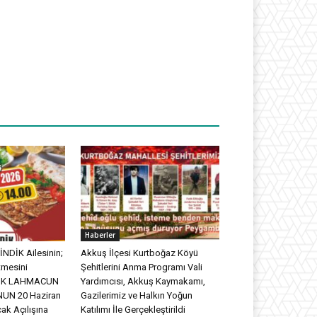
Haberler
NDİK Ailesinin;
Akkuş İlçesi Kurtboğaz Köyü
tmesini
Şehitlerini Anma Programı Vali
DİK LAHMACUN
Yardımcısı, Akkuş Kaymakamı,
UN 20 Haziran
Gazilerimiz ve Halkın Yoğun
ak Açılışına
Katılımı İle Gerçekleştirildi