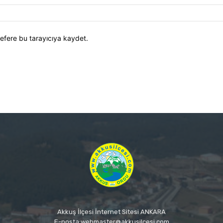
efere bu tarayıcıya kaydet.
Akkuş İlçesi İnternet Sitesi ANKARA
E-posta:webmaster@akkusilcesi.com