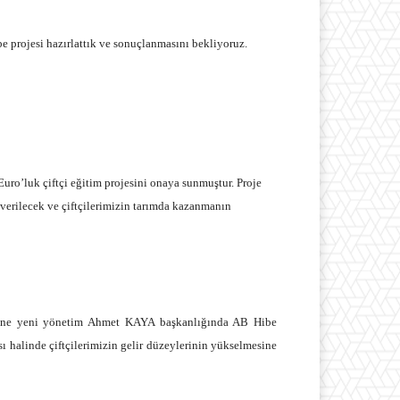
be projesi hazırlattık ve sonuçlanmasını bekliyoruz.
ro’luk çiftçi eğitim projesini onaya sunmuştur. Proje
m verilecek ve çiftçilerimizin tarımda kazanmanın
i yine yeni yönetim Ahmet KAYA başkanlığında AB Hibe
 halinde çiftçilerimizin gelir düzeylerinin yükselmesine