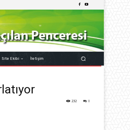
Site Ekibi
İletişim
latıyor
232
0