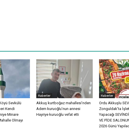
Haberler
Haberler
Köyü Sevkülü
Akkuş kurtboğaz mahallesi’nden
Ordu Akkuşlu SEVİ
eri Kendi
Adem kuruoğlu’nun annesi
Zonguldak’ta İşle
miye Minare
Hayriye kuruoğlu vefat etti
Yapacağı SEVİN
Mahalle Olmayı
VE PİDE SALONUN
2026 Günü Yapılac