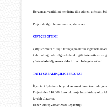
Her zaman yenilikleri kendisine ilke edinen, çiftçisini b
Projelerle ilgili başkanımız açıklamaları:
ÇİFTÇİ EĞİTİMİ
Çiftçilerimizin bilinçli tarım yapmalarını sağlamak ama
kabul olduğunda bölgesel olarak ilgili üniversitelerden g
yöntemlerini öğrenerek daha bilinçli hale geleceklerdir.
TATLI SU BALIKÇILIĞI PROJESİ
İlçemiz köylerinde boşa akan ırmakların üzerinde ge
Projesinden 110.000 Euro luk proje hazırlatılmış olup A
faydalı olacaktır.
Haber: Akkuş Ziraat Odası Başkanlığı