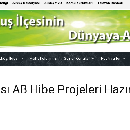
mlığı
Akkuş Belediyesi
Akkuş MYO
Kamu Kurumları
Telefon Rehberi
kuş İlçesi
Mahallelerimiz
Genel Konular
Festivaller
ı AB Hibe Projeleri Hazır