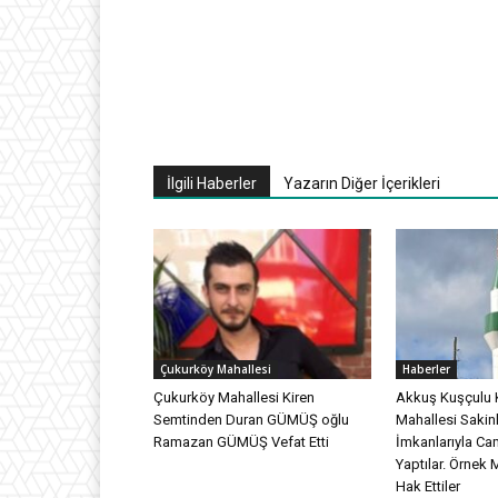
İlgili Haberler
Yazarın Diğer İçerikleri
Çukurköy Mahallesi
Haberler
Çukurköy Mahallesi Kiren
Akkuş Kuşçulu 
Semtinden Duran GÜMÜŞ oğlu
Mahallesi Sakinl
Ramazan GÜMÜŞ Vefat Etti
İmkanlarıyla Ca
Yaptılar. Örnek 
Hak Ettiler