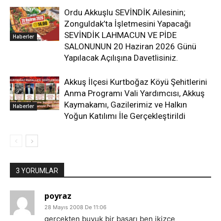
Ordu Akkuşlu SEVİNDİK Ailesinin;
Zonguldak’ta İşletmesini Yapacağı
SEVİNDİK LAHMACUN VE PİDE
Haberler
SALONUNUN 20 Haziran 2026 Günü
Yapılacak Açılışına Davetlisiniz.
Akkuş İlçesi Kurtboğaz Köyü Şehitlerini
Anma Programı Vali Yardımcısı, Akkuş
Kaymakamı, Gazilerimiz ve Halkın
Haberler
Yoğun Katılımı İle Gerçekleştirildi
3 YORUMLAR
poyraz
28 Mayıs 2008 De 11:06
gercekten buyuk bir basarı ben ikizce