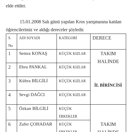
elde ettiler.
15.01.2008 Salı günü yapılan Kros yarışmasına katılan
öğrencilerimiz ve aldığı dereceler şöyledir.
DERECE
S.
ADI SOYADI
KATEGORİ
No
1
Semra KONAŞ
TAKIM
KÜÇÜK KIZLAR
HALİNDE
2
Ebru PANKAL
KÜÇÜK KIZLAR
3
Kübra BİLGİLİ
KÜÇÜK KIZLAR
İL BİRİNCİSİ
4
Sevgi DAĞCI
KÜÇÜK KIZLAR
5
Özkan BİLGİLİ
KÜÇÜK
ERKEKLER
6
Zafer ÇOHADAR
TAKIM
KÜÇÜK