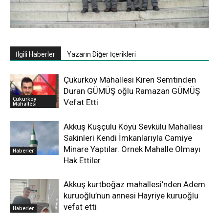
İlgili Haberler
Yazarın Diğer İçerikleri
Çukurköy Mahallesi Kiren Semtinden
Duran GÜMÜŞ oğlu Ramazan GÜMÜŞ
Çukurköy
Vefat Etti
Mahallesi
Akkuş Kuşçulu Köyü Sevkülü Mahallesi
Sakinleri Kendi İmkanlarıyla Camiye
Minare Yaptılar. Örnek Mahalle Olmayı
Haberler
Hak Ettiler
Akkuş kurtboğaz mahallesi’nden Adem
kuruoğlu’nun annesi Hayriye kuruoğlu
vefat etti
Haberler