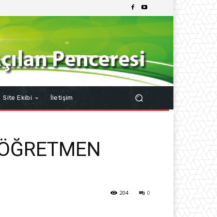
Site Ekibi
İletişim
1 ÖĞRETMEN
204
0