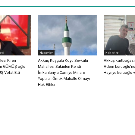
esi
Haberler
Haberler
esi Kiren
Akkuş Kuşçulu Köyü Sevkülü
Akkuş kurtboğaz 
an GÜMÜŞ oğlu
Mahallesi Sakinleri Kendi
Adem kuruoğlu’nu
 Vefat Etti
İmkanlarıyla Camiye Minare
Hayriye kuruoğlu v
Yaptılar. Örnek Mahalle Olmayı
Hak Ettiler