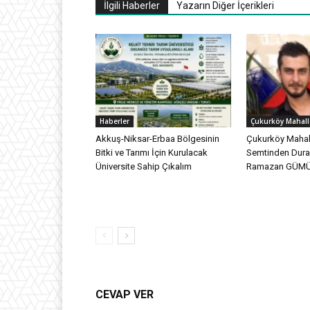
İlgili Haberler
Yazarın Diğer İçerikleri
Haberler
Çukurköy Mahall
Akkuş-Niksar-Erbaa Bölgesinin
Çukurköy Mahall
Bitki ve Tarımı İçin Kurulacak
Semtinden Dur
Üniversite Sahip Çıkalım
Ramazan GÜMÜŞ
CEVAP VER