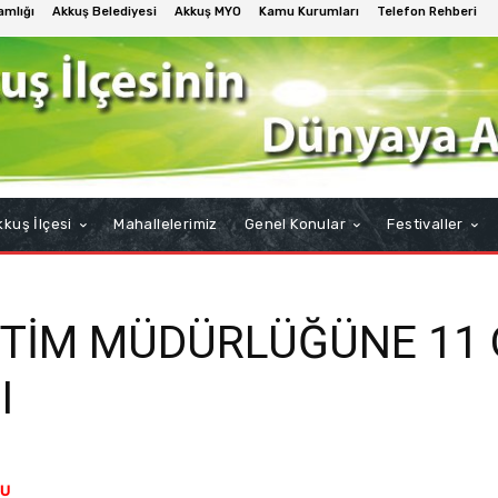
mlığı
Akkuş Belediyesi
Akkuş MYO
Kamu Kurumları
Telefon Rehberi
kuş İlçesi
Mahallelerimiz
Genel Konular
Festivaller
ĞİTİM MÜDÜRLÜĞÜNE 1
I
DU