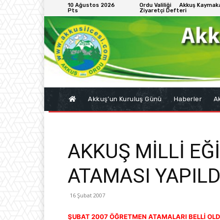
10 Ağustos 2026
Ordu Valiliği
Akkuş Kaymaka
Pts
Ziyaretçi Defteri
Akkuş’un Kuruluş Günü
Haberler
Ak
AKKUŞ MİLLİ E
ATAMASI YAPILD
16 Şubat 2007
ŞUBAT 2007 ÖĞRETMEN ATAMALARI BELLİ OL