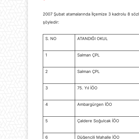
2007 Şubat atamalarında İlçemize 3 kadrolu 8 sözl
şöyledir:
S. NO
ATANDIĞI OKUL
1
Salman ÇPL
2
Salman ÇPL
3
75. Yıl İÖO
4
Ambargürgen İÖO
5
Çaldere Soğulcak İÖO
6
Düğencili Mahalle İÖO