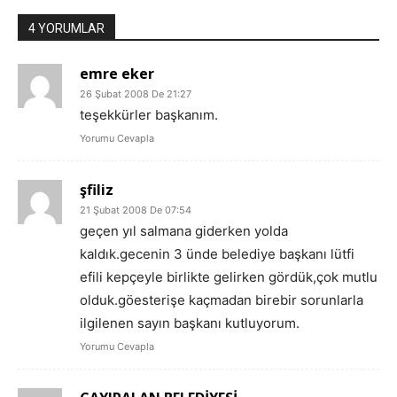
4 YORUMLAR
emre eker
26 Şubat 2008 De 21:27
teşekkürler başkanım.
Yorumu Cevapla
şfiliz
21 Şubat 2008 De 07:54
geçen yıl salmana giderken yolda
kaldık.gecenin 3 ünde belediye başkanı lütfi
efili kepçeyle birlikte gelirken gördük,çok mutlu
olduk.göesterişe kaçmadan birebir sorunlarla
ilgilenen sayın başkanı kutluyorum.
Yorumu Cevapla