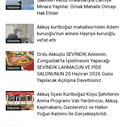
Sakinleri Kendi İmkanlarıyla Camiye
Minare Yaptılar. Örnek Mahalle Olmayı
Haberler
Hak Ettiler
Akkuş kurtboğaz mahallesi’nden Adem
kuruoğlu’nun annesi Hayriye kuruoğlu
vefat etti
Haberler
Ordu Akkuşlu SEVİNDİK Ailesinin;
Zonguldak’ta İşletmesini Yapacağı
SEVİNDİK LAHMACUN VE PİDE
Haberler
SALONUNUN 20 Haziran 2026 Günü
Yapılacak Açılışına Davetlisiniz.
Akkuş İlçesi Kurtboğaz Köyü Şehitlerini
Anma Programı Vali Yardımcısı, Akkuş
Kaymakamı, Gazilerimiz ve Halkın
Haberler
Yoğun Katılımı İle Gerçekleştirildi