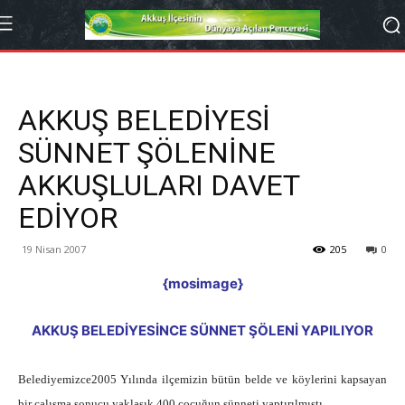
AKKUŞ BELEDİYESİ
SÜNNET ŞÖLENİNE
AKKUŞLULARI DAVET
EDİYOR
19 Nisan 2007
205
0
{mosimage}
AKKUŞ BELEDİYESİNCE
SÜNNET
ŞÖLENİ YAPILIYOR
Belediyemizce2005 Yılında ilçemizin bütün belde ve köylerini kapsayan
bir çalışma sonucu yaklaşık 400 çocuğun sünneti yaptırılmıştı.