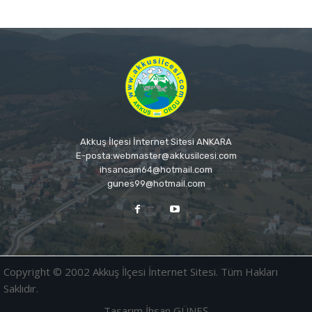
Akkuş İlçesi İnternet Sitesi ANKARA
E-posta:webmaster@akkusilcesi.com
ihsancam64@hotmail.com
gunes99@hotmail.com
Copyright © 2002 Akkuş İlçesi İnternet Sitesi. Tüm Hakları
Saklıdır.
Tasarım İhsan GÜNEŞ