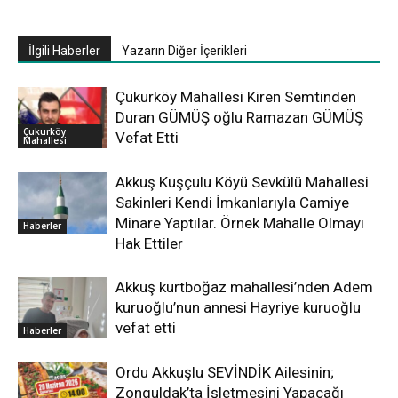
İlgili Haberler
Yazarın Diğer İçerikleri
Çukurköy Mahallesi Kiren Semtinden
Duran GÜMÜŞ oğlu Ramazan GÜMÜŞ
Çukurköy
Vefat Etti
Mahallesi
Akkuş Kuşçulu Köyü Sevkülü Mahallesi
Sakinleri Kendi İmkanlarıyla Camiye
Minare Yaptılar. Örnek Mahalle Olmayı
Haberler
Hak Ettiler
Akkuş kurtboğaz mahallesi’nden Adem
kuruoğlu’nun annesi Hayriye kuruoğlu
vefat etti
Haberler
Ordu Akkuşlu SEVİNDİK Ailesinin;
Zonguldak’ta İşletmesini Yapacağı