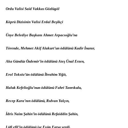
Ordu Valisi Said Vakkas Gözlügöl
Köprü Dizisinin Valisi Erdal Beşikçi
Ünye Belediye Başkanı Ahmet Arpacıoğlu’na
Törende, Mehmet Akif Alakurt’un ödülünü Kadir İnanır,
Aka Gündüz Özdemir’in ödülünü Ateş Ünal Erzen,
Erol Toksöz’ün ödülünü İbrahim Yiğit,
Haluk Kefelioğlu’nun ödülünü Fahri Tanrıkulu,
Recep Kara’nın ödülünü, Rıdvan Yalçın,
İdris Naim Şahin’in ödülünü Refaiddin Şahin,
Lüfi efil’in ödülünü ise Eyüp Fatsa verdi.