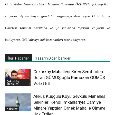
Ordu Atılım Gazetesi Haber Müdürü Fahrettin ÖZYURT’a çok teşekkür
ediyoruz. Ayrıca böyle güzel bir organizeyi düzenleyen Ordu Atılım
Gazetesi Yönetim Kuruluna ve Çalışanlarına teşekkür ediyoruz ve
kutluyoruz. Ödül almaya hak kazananları tebrik ediyoruz.
İlgili Haberler
Yazarın Diğer İçerikleri
Çukurköy Mahallesi Kiren Semtinden
Duran GÜMÜŞ oğlu Ramazan GÜMÜŞ
Çukurköy
Vefat Etti
Mahallesi
Akkuş Kuşçulu Köyü Sevkülü Mahallesi
Sakinleri Kendi İmkanlarıyla Camiye
Minare Yaptılar. Örnek Mahalle Olmayı
Haberler
Hak Ettiler