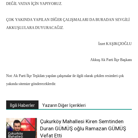
DEĞİL VATAN İÇİN YAPIYORUZ.
ÇOK YAKINDA YAPILAN DİĞER ÇALIŞMALARI DA BURADAN SEVGİLİ
AKKUŞLULARA DUYURACAĞIZ.
İzzet KAŞIKÇIOĞLU
Akkuş Ak Parti İlçe Başkanı
Not: Ak Parti İlçe Teşkilatı yapılan çalışmalar ile ilgili olarak çekilen resimleri çok
yakında sitemize göndereceklerdir.
İlgili Haberler
Yazarın Diğer İçerikleri
Çukurköy Mahallesi Kiren Semtinden
Duran GÜMÜŞ oğlu Ramazan GÜMÜŞ
Çukurköy
Vefat Etti
Mahallesi