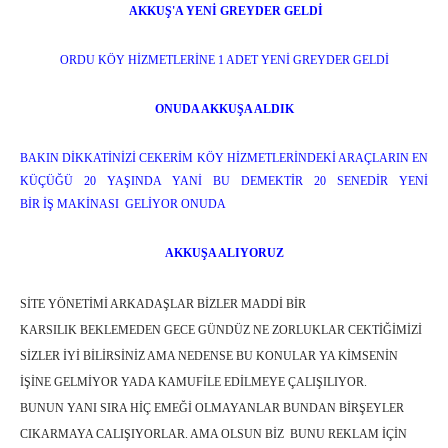
AKKUŞ'A YENİ GREYDER GELDİ
ORDU KÖY HİZMETLERİNE 1 ADET YENİ GREYDER GELDİ
ONUDA AKKUŞA ALDIK
BAKIN DİKKATİNİZİ CEKERİM KÖY HİZMETLERİNDEKİ ARAÇLARIN EN
KÜÇÜĞÜ 20 YAŞINDA YANİ BU DEMEKTİR 20 SENEDİR YENİ
BİR İŞ MAKİNASI GELİYOR ONUDA
AKKUŞA ALIYORUZ
SİTE YÖNETİMİ ARKADAŞLAR BİZLER MADDİ BİR
KARSILIK BEKLEMEDEN GECE GÜNDÜZ NE ZORLUKLAR CEKTİĞİMİZİ
SİZLER İYİ BİLİRSİNİZ
AMA NEDENSE BU KONULAR YA KİMSENİN
İŞİNE GELMİYOR YADA KAMUFİLE EDİLMEYE ÇALIŞILIYOR.
BUNUN YANI SIRA HİÇ EMEĞİ OLMAYANLAR BUNDAN BİRŞEYLER
CIKARMAYA CALIŞIYORLAR.
AMA OLSUN BİZ BUNU REKLAM İÇİN