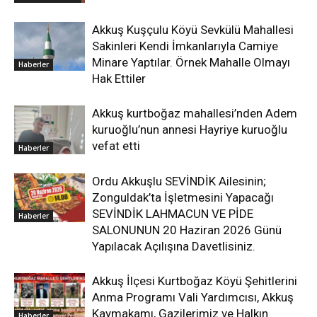
Akkuş Kuşçulu Köyü Sevkülü Mahallesi
Sakinleri Kendi İmkanlarıyla Camiye
Minare Yaptılar. Örnek Mahalle Olmayı
Haberler
Hak Ettiler
Akkuş kurtboğaz mahallesi’nden Adem
kuruoğlu’nun annesi Hayriye kuruoğlu
vefat etti
Haberler
Ordu Akkuşlu SEVİNDİK Ailesinin;
Zonguldak’ta İşletmesini Yapacağı
SEVİNDİK LAHMACUN VE PİDE
Haberler
SALONUNUN 20 Haziran 2026 Günü
Yapılacak Açılışına Davetlisiniz.
Akkuş İlçesi Kurtboğaz Köyü Şehitlerini
Anma Programı Vali Yardımcısı, Akkuş
Kaymakamı, Gazilerimiz ve Halkın
Haberler