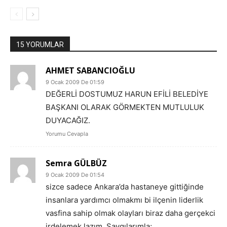
15 YORUMLAR
AHMET SABANCIOĞLU
9 Ocak 2009 De 01:59
DEĞERLİ DOSTUMUZ HARUN EFİLİ BELEDİYE
BAŞKANI OLARAK GÖRMEKTEN MUTLULUK
DUYACAĞIZ.
Yorumu Cevapla
Semra GÜLBÜZ
9 Ocak 2009 De 01:54
sizce sadece Ankara’da hastaneye gittiğinde
insanlara yardımcı olmakmı bi ilçenin liderlik
vasfina sahip olmak olayları biraz daha gerçekci
irdelemek lazım. Saygılarımla;