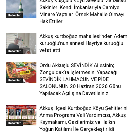
Akkuş Kuşçulu Köyü Sevkülü Mahallesi
Sakinleri Kendi İmkanlarıyla Camiye
Minare Yaptılar. Örnek Mahalle Olmayı
Haberler
Hak Ettiler
Akkuş kurtboğaz mahallesi’nden Adem
kuruoğlu’nun annesi Hayriye kuruoğlu
vefat etti
Haberler
Ordu Akkuşlu SEVİNDİK Ailesinin;
Zonguldak’ta İşletmesini Yapacağı
SEVİNDİK LAHMACUN VE PİDE
Haberler
SALONUNUN 20 Haziran 2026 Günü
Yapılacak Açılışına Davetlisiniz.
Akkuş İlçesi Kurtboğaz Köyü Şehitlerini
Anma Programı Vali Yardımcısı, Akkuş
Kaymakamı, Gazilerimiz ve Halkın
Haberler
Yoğun Katılımı İle Gerçekleştirildi