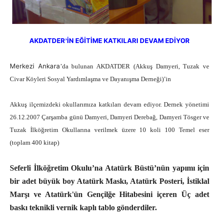
AKDATDER
İN EĞİTİME KATKILARI DEVAM EDİYOR
’
Merkezi Ankara
’da bulunan AKDATDER (Akku
ş Damyeri, Tuzak ve
Civar Köyleri Sosyal Yardımlaşma ve Dayanışma Derneği)
’in
Akku
ş ilçemizdeki okullarımıza katkıları devam ediyor. Dernek yönetimi
26.12.2007 Çarşamba günü Damyeri, Damyeri Derebağ, Damyeri Tösger ve
Tuzak İlköğretim Okullarına verilmek üzere 10 koli 100 Temel eser
(toplam 400 kitap)
Seferli İlköğretim Okulu’na Atatürk Büstü’nün yapımı için
bir adet büyük boy Atatürk Maskı, Atatürk Posteri, İstiklal
Marşı ve Atatürk'ün Gençilğe Hitabesini içeren Üç adet
baskı teknikli vernik kaplı tablo gönderdiler.