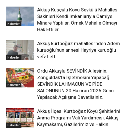
Akkuş Kuşçulu Köyü Sevkülü Mahallesi
Sakinleri Kendi İmkanlarıyla Camiye
Minare Yaptılar. Örnek Mahalle Olmayı
Haberler
Hak Ettiler
Akkuş kurtboğaz mahallesi’nden Adem
kuruoğlu’nun annesi Hayriye kuruoğlu
vefat etti
Haberler
Ordu Akkuşlu SEVİNDİK Ailesinin;
Zonguldak’ta İşletmesini Yapacağı
SEVİNDİK LAHMACUN VE PİDE
Haberler
SALONUNUN 20 Haziran 2026 Günü
Yapılacak Açılışına Davetlisiniz.
Akkuş İlçesi Kurtboğaz Köyü Şehitlerini
Anma Programı Vali Yardımcısı, Akkuş
Kaymakamı, Gazilerimiz ve Halkın
Haberler