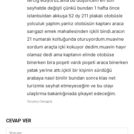
terciğ ediyoruz.ama bu düşüncem en son
seyhatde değişti çünkü bundan 1 hafta önce
istanbuldan akkuşa 52 dy 211 plakalı otobüsle
yolculuk yaptım.yanlız otobüsün kaptanı araca
sarıgazi emek mahallesinden içkili bindi.aracın
21 numaralı koltuğunda oturuyordum.muavine
sordum araçta içki kokuyor dedim.muavin hayır
olamaz dedi ama kaptanın elinde otobüse
binerken bira poşeti vardı poşeti araca binerken
yatak yerine attı.içkili bir kişinin sürdüğü
arabaya nasıl binilir bundan sonra klas net
turizmle seyhat etmeyeceğim ve bu olayı
ulaştırma bakanlığınada şikayet edeceğim.
Yorumu Cevapla
CEVAP VER