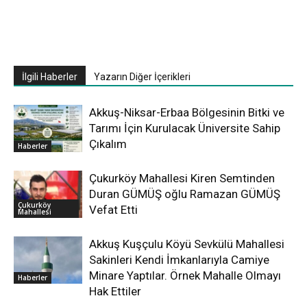
İlgili Haberler
Yazarın Diğer İçerikleri
Akkuş-Niksar-Erbaa Bölgesinin Bitki ve
Tarımı İçin Kurulacak Üniversite Sahip
Çıkalım
Haberler
Çukurköy Mahallesi Kiren Semtinden
Duran GÜMÜŞ oğlu Ramazan GÜMÜŞ
Çukurköy
Vefat Etti
Mahallesi
Akkuş Kuşçulu Köyü Sevkülü Mahallesi
Sakinleri Kendi İmkanlarıyla Camiye
Minare Yaptılar. Örnek Mahalle Olmayı
Haberler
Hak Ettiler