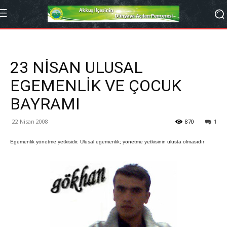
23 NİSAN ULUSAL
EGEMENLİK VE ÇOCUK
BAYRAMI
22 Nisan 2008
870
1
Egemenlik yönetme yetkisidir. Ulusal egemenlik; yönetme yetkisinin ulusta olmasıdır