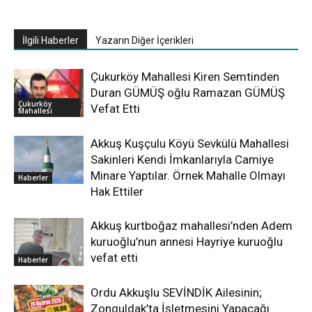
İlgili Haberler
Yazarın Diğer İçerikleri
Çukurköy Mahallesi Kiren Semtinden
Duran GÜMÜŞ oğlu Ramazan GÜMÜŞ
Çukurköy
Vefat Etti
Mahallesi
Akkuş Kuşçulu Köyü Sevkülü Mahallesi
Sakinleri Kendi İmkanlarıyla Camiye
Minare Yaptılar. Örnek Mahalle Olmayı
Haberler
Hak Ettiler
Akkuş kurtboğaz mahallesi’nden Adem
kuruoğlu’nun annesi Hayriye kuruoğlu
vefat etti
Haberler
Ordu Akkuşlu SEVİNDİK Ailesinin;
Zonguldak’ta İşletmesini Yapacağı