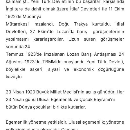
kalmamıştı. Yeni Türk Devleti’nin bu başarıları karşısında
İngiltere de dahil olmak üzere İtilaf Devletleri ile 11 Ekim
1922’de Mudanya
Mütarekesi imzalandı. Doğu Trakya kurtuldu. İtilaf
Devletleri, 27 Ekim’de Lozan’da barış görüşmelerinin
yapılmasını kararlaştırdılar. Uzun süren görüşmeler
sonunda 24
Temmuz 1923’de imzalanan Lozan Barış Antlaşması 24
Ağustos 1923’de TBMM’de onaylandı. Yeni Türk Devleti,
böylelikle askerî, siyasî ve ekonomik özgürlüğüne
kavuştu.
23 Nisan 1920 Büyük Millet Meclisi’nin açılış günüdür. Her
23 Nisan günü Ulusal Egemenlik ve Çocuk Bayramı’nı
bütün Dünya çocukları birlikte kutlarlar.
Egemenlik yönetme yetkisidir. Ulusal egemenlik; yönetme
yetkisinin ulusta olmasıdır. Osmanlı