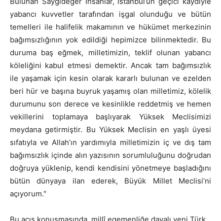
Bulunan Saygıdeğer İnsanlar, İstanbul’un geçici kaydiyle
yabancı kuvvetler tarafından işgal olunduğu ve bütün
temelleri ile halifelik makamının ve hükümet merkezinin
bağımsızlığının yok edildiği hepimizce bilinmektedir. Bu
duruma baş eğmek, milletimizin, teklif olunan yabancı
köleliğini kabul etmesi demektir. Ancak tam bağımsızlık
ile yaşamak için kesin olarak kararlı bulunan ve ezelden
beri hür ve başına buyruk yaşamış olan milletimiz, kölelik
durumunu son derece ve kesinlikle reddetmiş ve hemen
vekillerini toplamaya başlıyarak Yüksek Meclisimizi
meydana getirmiştir. Bu Yüksek Meclisin en yaşlı üyesi
sıfatıyla ve Allah’ın yardımıyla milletimizin iç ve dış tam
bağımsızlık içinde alın yazısının sorumluluğunu doğrudan
doğruya yüklenip, kendi kendisini yönetmeye başladığını
bütün dünyaya ilan ederek, Büyük Millet Meclisi’ni
açıyorum."
Bu açış konuşmasında, millî egemenliğe dayalı yeni Türk