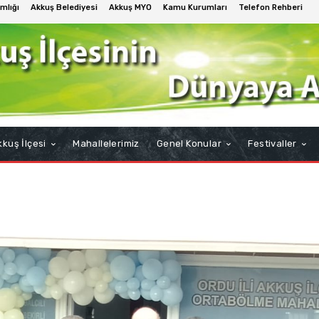
mlığı
Akkuş Belediyesi
Akkuş MYO
Kamu Kurumları
Telefon Rehberi
kuş İlçesi
Mahallelerimiz
Genel Konular
Festivaller