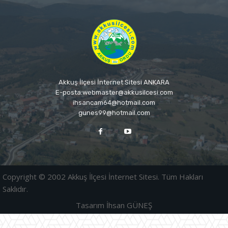
Akkuş İlçesi İnternet Sitesi ANKARA
E-posta:webmaster@akkusilcesi.com
ihsancam64@hotmail.com
gunes99@hotmail.com
Copyright © 2002 Akkuş İlçesi İnternet Sitesi. Tüm Hakları
Saklıdır.
Tasarım İhsan GÜNEŞ