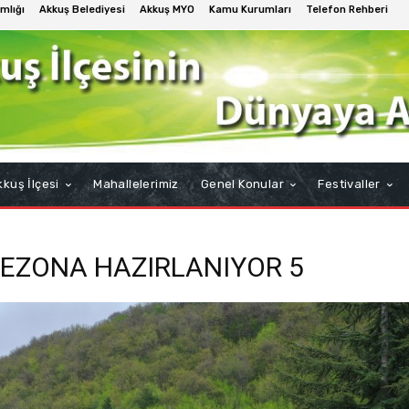
mlığı
Akkuş Belediyesi
Akkuş MYO
Kamu Kurumları
Telefon Rehberi
kuş İlçesi
Mahallelerimiz
Genel Konular
Festivaller
SEZONA HAZIRLANIYOR 5