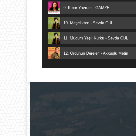
9. Kibar Yavrum - GAMZE
10. Meşelikten - Sevda GÜL
11. Müdürn Yeşil Kürkü - Sevda GÜL
12. Ordunun Dereleri - Akkuşlu Metin
13. Oy Bir Sigara Ver - Sevda GÜL
14. Akkuşun Gürgenleri - Sevda GÜL
15. Ne Sevdigin Belli Ne Sevmedigin -
16. Felegin Çakmağını - Yüksel KARAYİ
17. Dönmez Yol - Yüksel KARAYİĞİT-Az