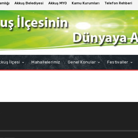
mlığı
Akkuş Belediyesi
Akkuş MYO
Kamu Kurumları
Telefon Rehberi
kuş İlçesi
Mahallelerimiz
Genel Konular
Festivaller
um
IRIM