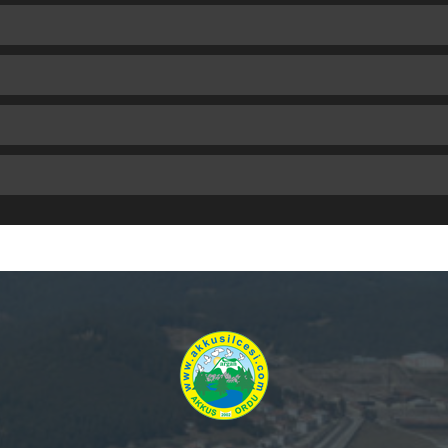
 Yüksel KARAYİĞİT-Azmi
ĞİT-Azmi
mi