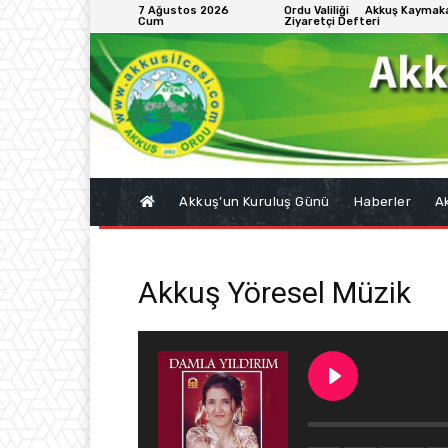
7 Ağustos 2026
Ordu Valiliği
Akkuş Kaymaka
Cum
Ziyaretçi Defteri
Akkuş’un Kuruluş Günü
Haberler
Ak
Akkuş Yöresel Müzik
Abum Ab
Damla YILD