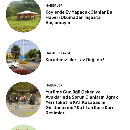
HABERLER
Köylerde Ev Yapacak Olanlar Bu
Haberi Okumadan İnşaata
Başlamayın
BAHADIR KAYIM
Karadeniz’liler Laz Değildir!
HABERLER
Yürüme Güçlüğü Çeken ve
Ayaklarında Sorun Olanların Uğrak
Yeri Tokat’ın KAT Kasabasını
Gördünüzmü? Kat’tan Kare Kare
Resimler