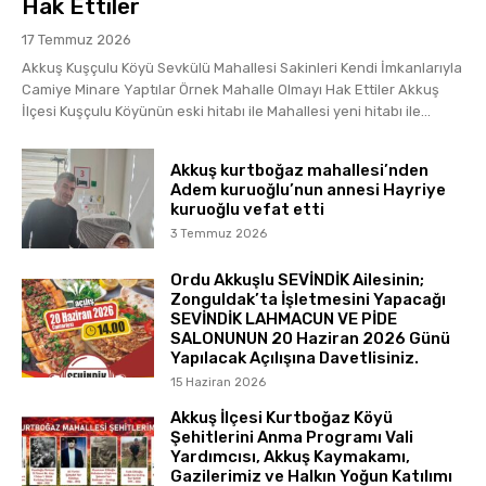
Hak Ettiler
17 Temmuz 2026
Akkuş Kuşçulu Köyü Sevkülü Mahallesi Sakinleri Kendi İmkanlarıyla
Camiye Minare Yaptılar Örnek Mahalle Olmayı Hak Ettiler Akkuş
İlçesi Kuşçulu Köyünün eski hitabı ile Mahallesi yeni hitabı ile...
Akkuş kurtboğaz mahallesi’nden
Adem kuruoğlu’nun annesi Hayriye
kuruoğlu vefat etti
3 Temmuz 2026
Ordu Akkuşlu SEVİNDİK Ailesinin;
Zonguldak’ta İşletmesini Yapacağı
SEVİNDİK LAHMACUN VE PİDE
SALONUNUN 20 Haziran 2026 Günü
Yapılacak Açılışına Davetlisiniz.
15 Haziran 2026
Akkuş İlçesi Kurtboğaz Köyü
Şehitlerini Anma Programı Vali
Yardımcısı, Akkuş Kaymakamı,
Gazilerimiz ve Halkın Yoğun Katılımı